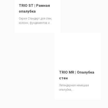
TRIO ST | Рамная
опалубка
Cерия Стандарт для стен,
колонн, фундаментов и
лифтовых шахт Цена по
запросу.
TRIO MR | Опалубка
стен
Легендарная немецкая
опалубка,
усовершенствованная для
рынка СНГ. Цена по
запросу.