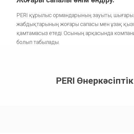
PERI құрылыс ормандарының зауыты, шығарыла
жабдықтарының жоғары сапасы мен ұзақ қызмет
қамтамасыз етеді. Осының арқасында компан
болып табылады.
PERI Өнеркәсіпт