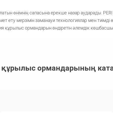
тын өнімнің сапасына ерекше назар аударады. PERI
 ету мерзімін заманауи технологиялар мен тиімді өн
ия құрылыс ормандарын өндіретін әлемдік көшбасшы
ік құрылыс ормандарының кат