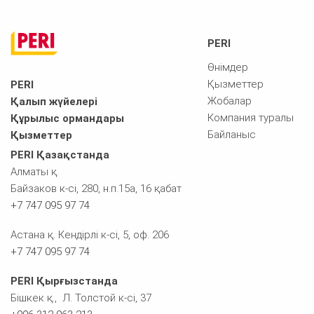
PERI
Өнімдер
Қызметтер
PERI
Жобалар
Қалып жүйелері
Компания туралы
Құрылыс ормандары
Байланыс
Қызметтер
PERI Қазақстанда
Алматы қ.
Байзаков к-сі, 280, н.п.15а, 16 қабат
+7 747 095 97 74
Астана қ. Кендірлі к-сі, 5, оф. 206
+7 747 095 97 74
PERI Қырғызстанда
Бішкек қ., Л. Толстой к-сі, 37