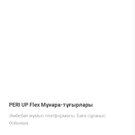
PERI UP Flex Мұнара-тұғырлары
Әмбебап жұмыс платформасы. Баға сұраныс
бойынша.