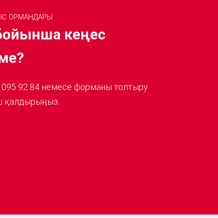
ЛЫС ОРМАНДАРЫ
 бойынша кеңес
ме?
 095 92 84 немесе форманы толтыру
іш қалдырыңыз.