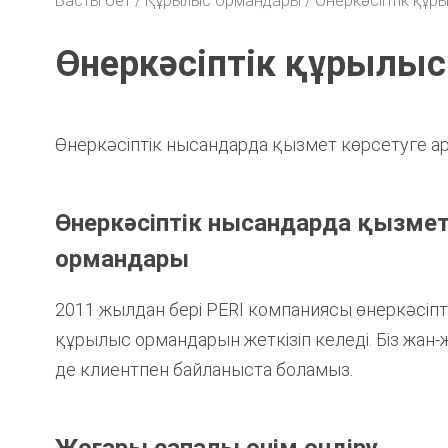
Басты бет
Құрылыс ормандары
Өнеркәсіптік құ
Өнеркәсіптік құрылы
Өнеркәсіптік нысандарда қызмет көрсетуге арн
Өнеркәсіптік нысандарда қызмет
ормандары
2011 жылдан бері PERI компаниясы өнеркәсіп
құрылыс ормандарын жеткізіп келеді. Біз жан
де клиентпен байланыста боламыз.
Жоғары сапалы өнім өндіру.