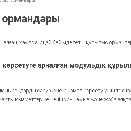
рылыс ормандары
с ормандары
алған, қауіпсіз, оңай бейімделетін құрылыс орманда
 көрсетуге арналған модульдік құры
тік нысандарды салу және қызмет көрсету үшін техн
-жақты қызметтер кешенін ұсынамыз және жоба аяқта