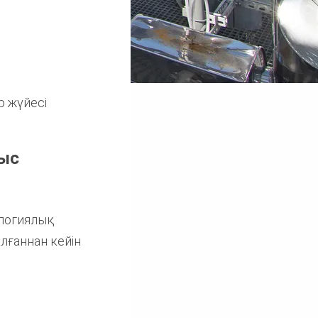
р жүйесі
лыс
ологиялық
лғаннан кейін