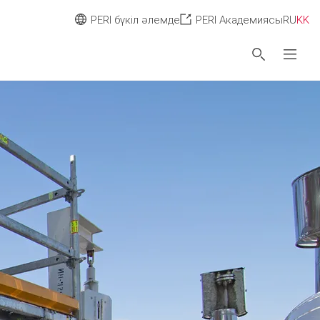
PERI бүкіл әлемде
PERI Академиясы
RU
KK