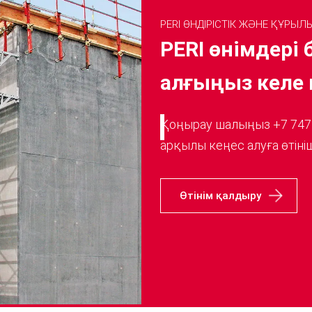
PERI ӨНДІРІСТІК ЖӘНЕ ҚҰРЫ
PERI өнімдері
алғыңыз келе 
Қоңырау шалыңыз +7 747
арқылы кеңес алуға өтін
Өтінім қалдыру