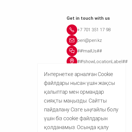
Get in touch with us
+7 701 351 17 98
peri@peri.kz
##!mailUs##
##!showLocationLabel##
Интернетке арналған Cookie
файлдары нысан үшін жақсы
қалыптар мен ормандар
сияқты маңызды. Сайтты
пайдалану Сізге ыңғайлы болу
үшін біз cookie файлдарын
қолданамыз. Осында қалу