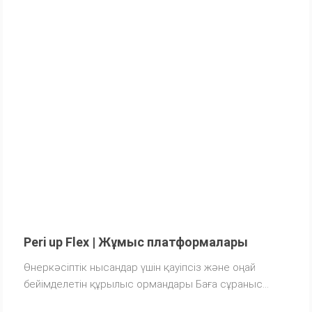
Peri up Flex | Жұмыс платформалары
Өнеркәсіптік нысандар үшін қауіпсіз және оңай
бейімделетін құрылыс ормандары Баға сұраныс
бойынша