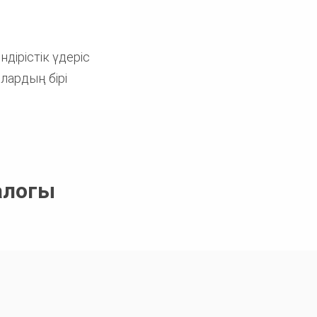
дірістік үдеріс
лардың бірі
алогы