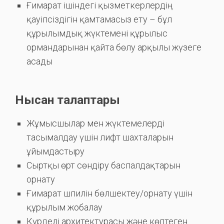
Ғимарат ішіндегі қызметкерлердің
қауіпсіздігін қамтамасыз ету – бұл
құрылымдық жүктемені құрылыс
ормандарынан қайта бөлу арқылы жүзеге
асады
Нысан талаптары
Жұмысшылар мен жүктемелерді
тасымалдау үшін лифт шахталарын
ұйымдастыру
Сыртқы өрт сөндіру баспалдақтарын
орнату
Ғимарат шпилін бөлшектеу/орнату үшін
құрылым жобалау
Күрделі архитектурасы және көптеген