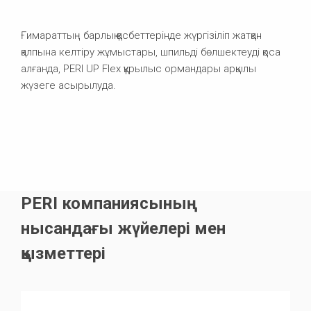
Ғимараттың барлық қасбеттерінде жүргізіліп жатқан
қалпына келтіру жұмыстары, шпильді бөлшектеуді қоса
алғанда, PERI UP Flex құрылыс ормандары арқылы
жүзеге асырылуда.
PERI компаниясының
нысандағы жүйелері мен
қызметтері