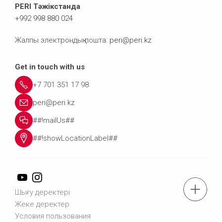
PERI Тәжікстанда
+992 998 880 024
Жалпы электрондық пошта:
peri@peri.kz
Get in touch with us
+7 701 351 17 98
peri@peri.kz
##!mailUs##
##!showLocationLabel##
Тел.: +7 701 351 17 98
Шығу деректері
Жеке деректер
Условия пользования
Бізге хабарласыңыз