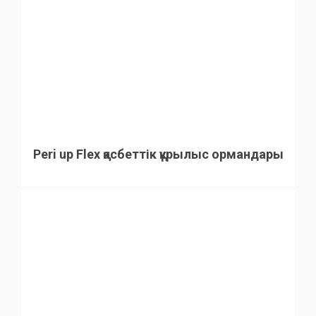
Peri up Flex қасбеттік құрылыс ормандары