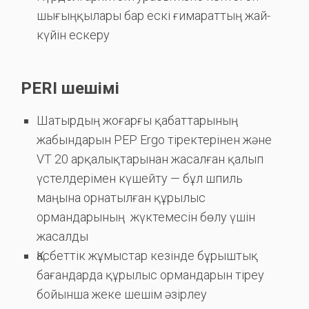
шығыңқылары бар ескі ғимараттың жай-
күйін ескеру
PERI шешімі
Шатырдың жоғарғы қабаттарының
жабындарын PEP Ergo тіректерінен және
VT 20 арқалықтарынан жасалған қалып
үстелдерімен күшейту — бұл шпиль
маңына орнатылған құрылыс
ормандарының жүктемесін бөлу үшін
жасалды
Қасбеттік жұмыстар кезінде бұрыштық
бағандарда құрылыс ормандарын тіреу
бойынша жеке шешім әзірлеу