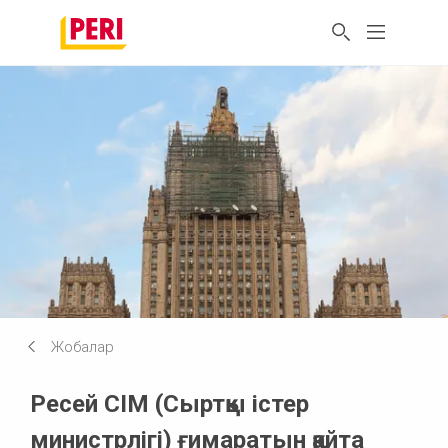
Жобалар
Ресей СІМ (Сыртқы істер
министрлігі) ғимаратын қайта