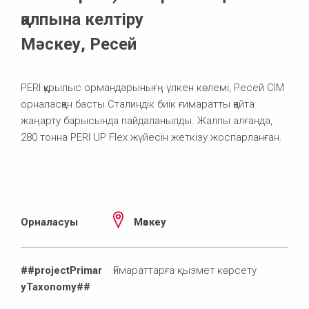
қалпына келтіру
Мәскеу, Ресей
PERI құрылыс ормандарынығң үлкен көлемі, Ресей СІМ
орналасқан басты Сталиндік биік ғимаратты қайта
жаңарту барысында пайдаланылды. Жалпы алғанда,
280 тонна PERI UP Flex жүйесін жеткізу жоспарланған.
Орналасуы
Мәскеу
##projectPrimar
Ғимараттарға қызмет көрсету
yTaxonomy##