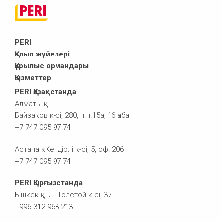
PERI
Қалып жүйелері
Құрылыс ормандары
Қызметтер
PERI Қазақстанда
Алматы қ.
Байзаков к-сі, 280, н.п.15а, 16 қабат
+7 747 095 97 74
Астана қ. Кендірлі к-сі, 5, оф. 206
+7 747 095 97 74
PERI Қырғызстанда
Бішкек қ., Л. Толстой к-сі, 37
+996 312 963 213