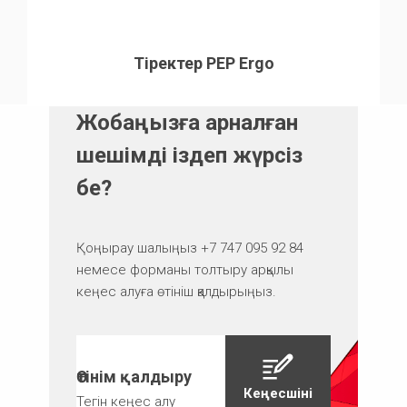
Тіректер PEP Ergo
Жобаңызға арналған
шешімді іздеп жүрсіз
бе?
Қоңырау шалыңыз +7 747 095 92 84
немесе форманы толтыру арқылы
кеңес алуға өтініш қалдырыңыз.
Өтінім қалдыру
Кеңесшіні
Тегін кеңес алу