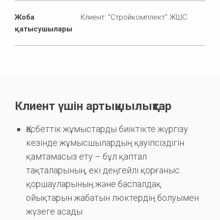
Жоба
Клиент: "Стройкомплект" ЖШС
қатысушылары
Клиент үшін артықшылықтар
Қасбеттік жұмыстарды биіктікте жүргізу
кезінде жұмысшылардың қауіпсіздігін
қамтамасыз ету – бұл қаптал
тақталарының, екі деңгейлі қорғаныс
қоршауларының және баспалдақ
ойықтарын жабатын люктердің болуымен
жүзеге асады