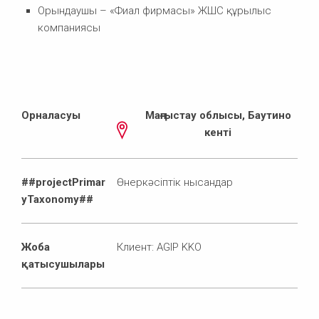
Орындаушы – «Фиал фирмасы» ЖШС құрылыс
компаниясы
Орналасуы
Маңғыстау облысы, Баутино
кенті
##projectPrimar
Өнеркәсіптік нысандар
yTaxonomy##
Жоба
Клиент: AGIP KKO
қатысушылары