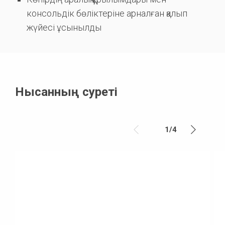
консольдік бөліктеріне арналған қалып
жүйесі ұсынылды
Нысанның суреті
1
/
4