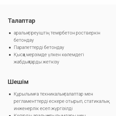
Талаптар
аралық тіреуіштің темірбетон ростверкін
бетондау
Парапеттерді бетондау
Қысқа мерзімде үлкен көлемдегі
жабдықтарды жеткізу
Шешім
Құрылымға техникалық талаптар мен
регламенттерді ескере отырып, статикалық
инженерлік есеп жүргізілді
Көпірдің аралық құрылымдары мен