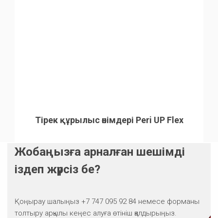
Тірек құрылыс өнімдері Peri UP Flex
Жобаңызға арналған шешімді
іздеп жүрсіз бе?
Қоңырау шалыңыз +7 747 095 92 84 немесе форманы
толтыру арқылы кеңес алуға өтініш қалдырыңыз.