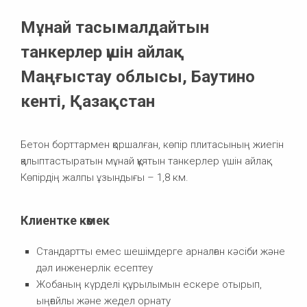
Мұнай тасымалдайтын
танкерлер үшін айлақ
Маңғыстау облысы, Баутино
кенті, Қазақстан
Бетон борттармен қоршалған, көпір плитасының жиегін
қалыптастыратын мұнай құятын танкерлер үшін айлақ.
Көпірдің жалпы ұзындығы – 1,8 км.
Клиентке көмек
Стандартты емес шешімдерге арналған кәсіби және
дәл инженерлік есептеу
Жобаның күрделі құрылымын ескере отырып,
ыңғайлы және жедел орнату