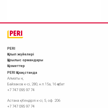
PERI
Қалып жүйелері
Құрылыс ормандары
Қызметтер
PERI Қазақстанда
Алматы қ.
Байзаков к-сі, 280, н.п.15а, 16 қабат
+7 747 095 97 74
Астана қ. Кендірлі к-сі, 5, оф. 206
+7 747 095 97 74