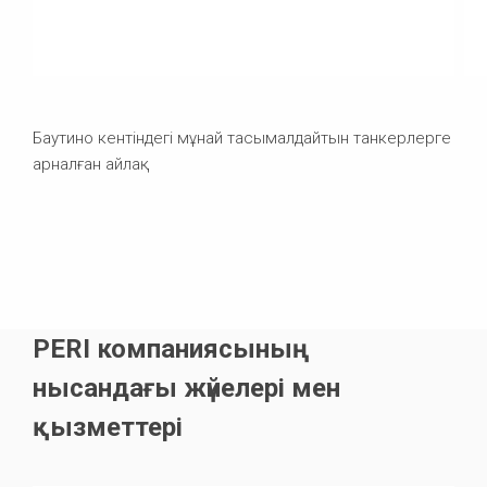
Баутино кентіндегі мұнай тасымалдайтын танкерлерге
арналған айлақ
PERI компаниясының
нысандағы жүйелері мен
қызметтері