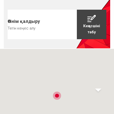
Өтінім қалдыру
Кеңесшіні
Тегін кеңес алу
табу