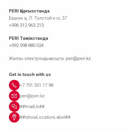
PERI Қырғызстанда
Бішкек қ., Л. Толстой к-сі, 37
+996 312 963 213
PERI Тәжікстанда
+992 998 880 024
Жалпы электрондық пошта:
peri@peri.kz
Get in touch with us
+7 701 351 17 98
peri@peri.kz
##!mailUs##
##!showLocationLabel##