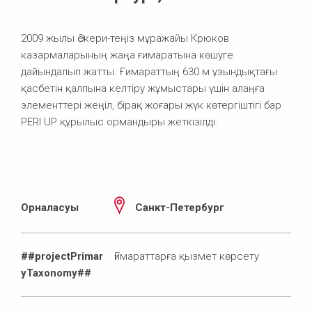
2009 жылы Әскери-теңіз мұражайы Крюков
казармаларының жаңа ғимаратына көшуге
дайындалып жатты. Ғимараттың 630 м ұзындықтағы
қасбетін қалпына келтіру жұмыстары үшін алаңға
элементтері жеңіл, бірақ жоғары жүк көтергіштігі бар
PERI UP құрылыс ормандыры жеткізілді.
Орналасуы
Санкт-Петербург
##projectPrimar
Ғимараттарға қызмет көрсету
yTaxonomy##