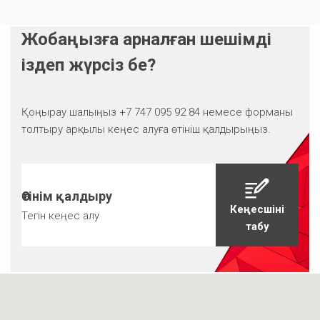
Жобаңызға арналған шешімді
іздеп жүрсіз бе?
Қоңырау шалыңыз +7 747 095 92 84 немесе форманы
толтыру арқылы кеңес алуға өтініш қалдырыңыз.
Өтінім қалдыру
Кеңесшіні
Тегін кеңес алу
табу