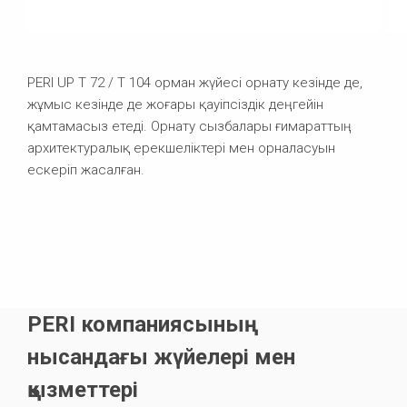
PERI UP T 72 / T 104 орман жүйесі орнату кезінде де,
жұмыс кезінде де жоғары қауіпсіздік деңгейін
қамтамасыз етеді. Орнату сызбалары ғимараттың
архитектуралық ерекшеліктері мен орналасуын
ескеріп жасалған.
PERI компаниясының
нысандағы жүйелері мен
қызметтері