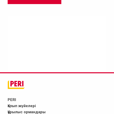
PERI
Қалып жүйелері
Құрылыс ормандары