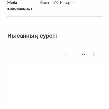
Жоба
Клиент: УК "Интарсия"
қатысушылары
Нысанның суреті
1
/
2