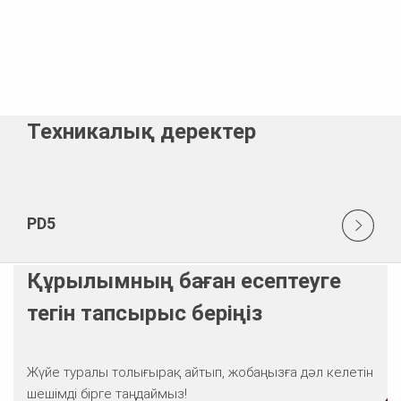
Техникалық деректер
PD5
Құрылымның баған есептеуге
тегін тапсырыс беріңіз
Жүйе туралы толығырақ айтып, жобаңызға дәл келетін
шешімді бірге таңдаймыз!