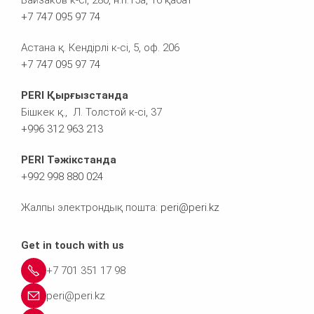
Байзаков к-сі, 280, н.п.15а, 16 қабат
+7 747 095 97 74
Астана қ. Кендірлі к-сі, 5, оф. 206
+7 747 095 97 74
PERI Қырғызстанда
Бішкек қ., Л. Толстой к-сі, 37
+996 312 963 213
PERI Тәжікстанда
+992 998 880 024
Жалпы электрондық пошта:
peri@peri.kz
Get in touch with us
+7 701 351 17 98
peri@peri.kz