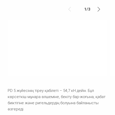
1
/
3
PD 5 жүйесінің тіреу қабілеті – 54,7 кН дейін. Бұл
көрсеткіш мұнара өлшеміне, бекіту бар-жоғына, қабат
биіктігіне және ригельдердің болуына байланысты
өзгереді.