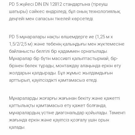
PD 5 жүйесі DIN EN 12812 стандартына (тіреуіш
шатыры) сәйкес өндіріледі, бұл оның технологиялық
деңгейі мен сапасын тікелей көрсетеді.
PD 5 мұнаралары нақты өлшемдерге ие (1,25 м х
1,5/2/2,5 м) және төбенің қалыңдығы мен жүктемесіне
байланысты белгілі бір қадаммен орнатылады.
Мұнаралар бір бүтін массивті қалыптастырмай, бір-
бірінен бөлек тұрады, монтаждау алаңында еркін өту
жолдарын қалдырады. Бұл жұмыс жылдамдығын
арттырып, қауіпсіздікті қамтамасыз етеді.
Мұнараларды жоғарғы жағынан бекіту және қажетті
қаттылықты қамтамасыз ету қажет болғанда,
мұнаралардың үстіне диагональдар қойылады. Төменгі
жағында еркін және қауіпсіз қозғалу үшін орын
қалады.