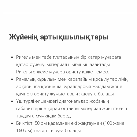
Жүйенің артықшылықтары
Ригель мен төбе плитасының бір қатар мұнараға
қатар сүйенуі материал шығынын азайтады.
Ригельге жеке мұнара орнату қажет емес.
Рамалық құрылым мен қарапайым қосылу тәсілінің
арқасында қосымша құралдарсыз жылдам және
қауіпсіз орнату жұмыстарын жасауға болады.
Үш түрлі өлшемдегі диагональдар жобаның
габариттеріне қарай оңтайлы материал жиынтығын
таңдауға мүмкіндік береді.
Биіктікті 50 см қадаммен екі жақтаумен (100 және
150 см) тез арттыруға болады.