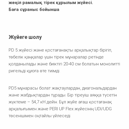
жеңіл рамалық тірек құрылым жүйесі.
Баға сұраныс бойынша
Жүйеге шолу
PD 5 жүйесі және қостағанақты арқалықтар бірігіп,
төбелік қаңқалар үшін тірек мұнаралар ретінде
қолданылады және биіктігі 20-40 см болатын монолитті
ригельді құюға өте тиімді.
PD5 мұнарасы болат жақтаулардан, диагональдардан
және жабдықтардан тұрады. Бір тіреуіш аяққа түсетін
жүктеме – 54,7 кН дейін. Бұл жүйе ағаш қостағанақ
арқалығымен және PERI UP Flex жүйесінің UDI/UDG
төсенішімен оңтайлы үйлеседі.