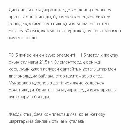
Диагональдар мұнара ішіне де көлденең орналасу
арқылы орнатылады, бұл кезең-кезеңмен биіктеу
кезінде қосымша қаттылықты қамтамасыз етеді.
Биіктеу 50 см қадаммен екі түрлі жақтаулар көмегімен
жүзеге асады.
PD 5 жүйесінің ең ауыр элементі – 1,5 метрлік жақтау,
оның салмағы 21,5 кг. Элементтердің сенімді
қосылуын құлап қалудан сақтайтын ұстағыштар мен
диагональдық байланыстар қамтамасыз етеді.
Мұнаралар құралсыз да тігінен және көлденең
орнатылады. Орнатылған мұнараларды кран арқылы
ауыстыруға болады.
Жабдықтың баға комплектацияға және жеткізу
шарттарына байланысты анықталады.