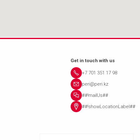
Get in touch with us
+7 701 351 17 98
peri@peri.kz
##!mailUs##
##!showLocationLabel##