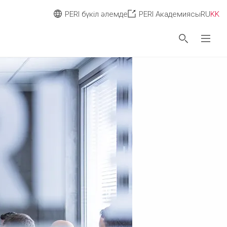
PERI бүкіл әлемде
PERI Академиясы
RU
KK