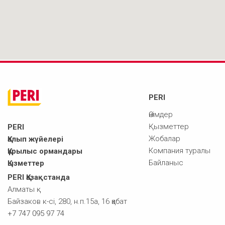
PERI
Өнімдер
Қызметтер
PERI
Жобалар
Қалып жүйелері
Компания туралы
Құрылыс ормандары
Байланыс
Қызметтер
PERI Қазақстанда
Алматы қ.
Байзаков к-сі, 280, н.п.15а, 16 қабат
+7 747 095 97 74