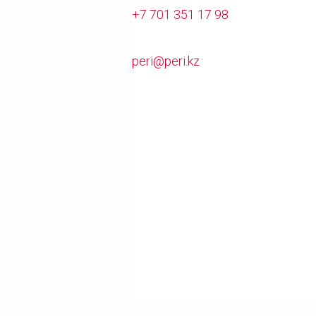
+7 701 351 17 98
peri@peri.kz