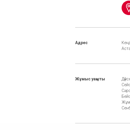
Адрес
Кенд
Аст
Жұмыс уақыты
Дүйс
Сейс
Сәрс
Бейс
Жұм
Сенб