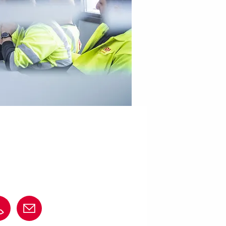
+7 701 351 17 98
peri@peri.kz