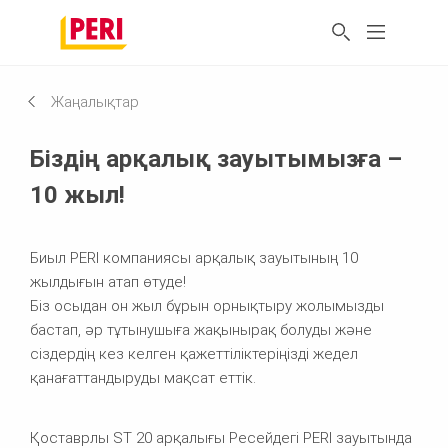
Жаңалықтар
Біздің арқалық зауытымызға –
10 жыл!
Биыл PERI компаниясы арқалық зауытының 10
жылдығын атап өтуде!
Біз осыдан он жыл бұрын орнықтыру жолымызды
бастап, әр тұтынушыға жақынырақ болуды және
сіздердің кез келген қажеттіліктеріңізді жедел
қанағаттандыруды мақсат еттік.
Қоставрлы ST 20 арқалығы Ресейдегі PERI зауытында