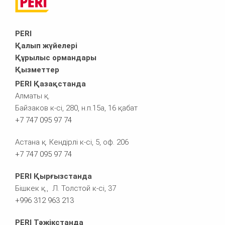
PERI
Қалып жүйелері
Құрылыс ормандары
Қызметтер
PERI Қазақстанда
Алматы қ.
Байзаков к-сі, 280, н.п.15а, 16 қабат
+7 747 095 97 74
Астана қ. Кендірлі к-сі, 5, оф. 206
+7 747 095 97 74
PERI Қырғызстанда
Бішкек қ., Л. Толстой к-сі, 37
+996 312 963 213
PERI Тәжікстанда