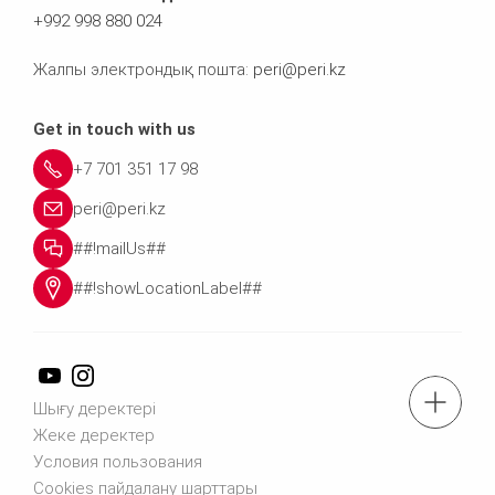
+992 998 880 024
Жалпы электрондық пошта:
peri@peri.kz
Get in touch with us
+7 701 351 17 98
peri@peri.kz
##!mailUs##
##!showLocationLabel##
Тел.: +7 701 351 17 98
Шығу деректері
Жеке деректер
Условия пользования
Бізге хабарласыңыз
Cookies пайдалану шарттары