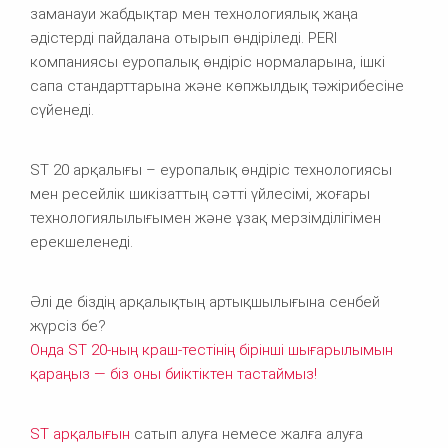
заманауи жабдықтар мен технологиялық жаңа
әдістерді пайдалана отырып өндіріледі. PERI
компаниясы еуропалық өндіріс нормаларына, ішкі
сапа стандарттарына және көпжылдық тәжірибесіне
сүйенеді.
ST 20 арқалығы – еуропалық өндіріс технологиясы
мен ресейлік шикізаттың сәтті үйлесімі, жоғары
технологиялылығымен және ұзақ мерзімділігімен
ерекшеленеді.
Әлі де біздің арқалықтың артықшылығына сенбей
жүрсіз бе?
Онда ST 20-ның краш-тестінің бірінші шығарылымын
қараңыз — біз оны биіктіктен тастаймыз!
ST арқалығын
сатып алуға немесе жалға алуға